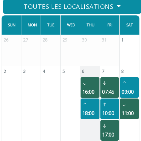
TOUTES LES LOCALISATIONS
SUN
MON
TUE
WED
THU
FRI
SAT
26
27
28
29
30
31
1
2
3
4
5
6
7
8
16:00
07:45
09:00
18:00
10:00
11:00
17:00