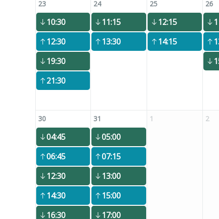
23
24
25
26
10:30
11:15
12:15
1
12:30
13:30
14:15
1
19:30
1
21:30
30
31
1
2
04:45
05:00
06:45
07:15
12:30
13:00
14:30
15:00
16:30
17:00