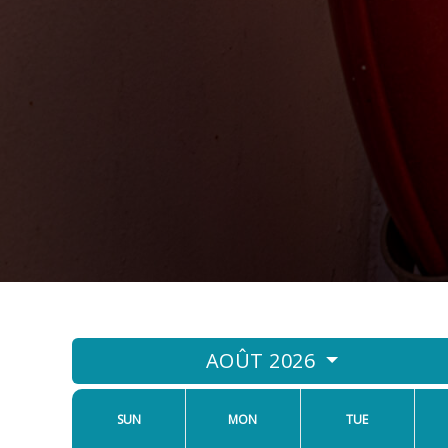
AOÛT 2026
SUN
MON
TUE