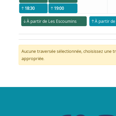
18:30
19:00
À partir de Les Escoumins
À partir de
Aucune traversée sélectionnée, choisissez une tr
appropriée.