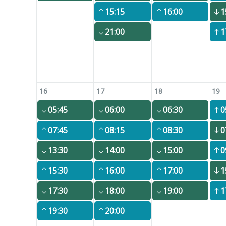
15:15
16:00
1
21:00
1
16
17
18
19
05:45
06:00
06:30
0
07:45
08:15
08:30
0
13:30
14:00
15:00
0
15:30
16:00
17:00
1
17:30
18:00
19:00
1
19:30
20:00