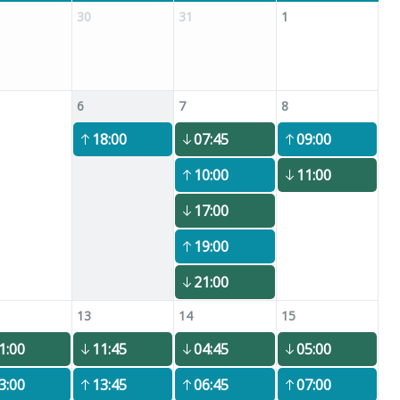
30
31
1
6
7
8
18:00
07:45
09:00
10:00
11:00
17:00
19:00
21:00
13
14
15
1:00
11:45
04:45
05:00
3:00
13:45
06:45
07:00