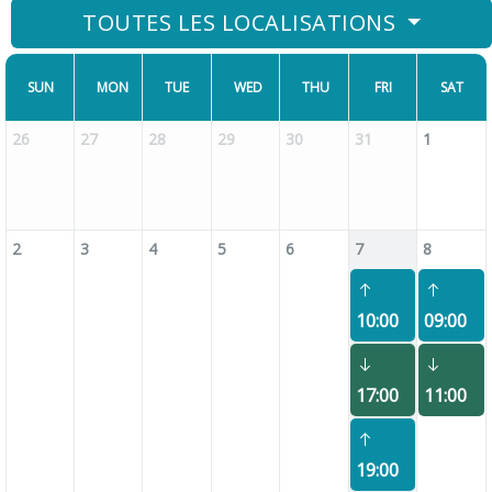
TOUTES LES LOCALISATIONS
SUN
MON
TUE
WED
THU
FRI
SAT
26
27
28
29
30
31
1
2
3
4
5
6
7
8
10:00
09:00
17:00
11:00
19:00